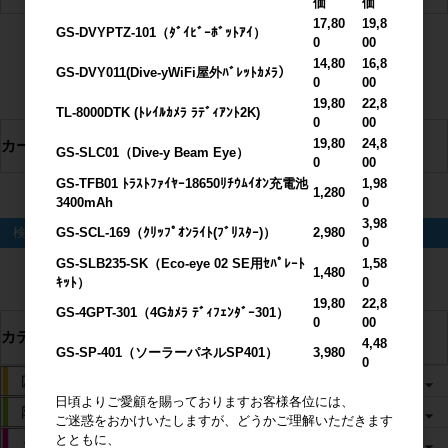
価
価
17,80
19,8
GS-DVYPTZ-101（ﾀﾞｲﾋﾞｰﾎﾞｯﾄｱｲ）
0
00
ログイン
14,80
16,8
GS-DVY011(Dive-yWiFi屋外ﾊﾞﾚｯﾄｶﾒﾗ）
0
00
新規会員登録
19,80
22,8
TL-8000DTK (ﾄﾚｲﾙｶﾒﾗ ﾗﾃﾞｨｱﾝﾄ2K)
0
00
19,80
24,8
カート情報
GS-SLC01（Dive-y Beam Eye）
0
00
GS-TFB01 ﾄﾗｽﾄﾌｧｲﾔｰ18650ﾘﾁｳﾑｲｵﾝ充電池
1,98
1,280
カートは空です
3400mAh
0
3,98
GS-SCL-169（ｸﾘｯﾌﾟｵﾝﾗｲﾄ(ﾌﾞﾘｽﾀｰ)）
2,980
検索
0
GS-SLB235-SK（Eco-eye 02 SE用ｾﾊﾟﾚｰﾄ
1,58
1,480
検索
ｷｯﾄ）
0
19,80
22,8
GS-4GPT-301（4Gｶﾒﾗ ﾃﾞｨﾌｪﾝﾀﾞｰ301）
0
00
カテゴリ
4,48
GS-SP-401（ソーラーパネルSP401）
3,980
0
日頃よりご愛顧を賜っておりますお客様各位には、
ご迷惑をおかけいたしますが、どうかご理解いただきます
とともに、