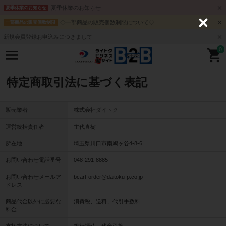
夏季休業のお知らせ
夏季休業のお知らせ
◇一部商品の販売個数制限について◇
一部商品の販売個数制限
C
l
新規会員登録お申込みにつきまして
o
s
0
e
特定商取引法に基づく表記
販売業者
株式会社ダイトク
運営統括責任者
主代直樹
所在地
埼玉県川口市南鳩ヶ谷4-8-6
お問い合わせ電話番号
048-291-8885
お問い合わせメールア
bcart-order@daitoku-p.co.jp
ドレス
商品代金以外に必要な
消費税、送料、代引手数料
料金
支払方法について
銀行振込、代金引換