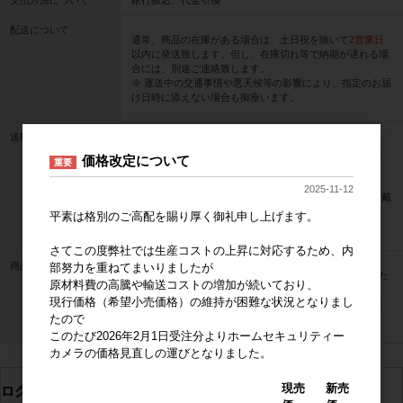
配送について
通常、商品の在庫がある場合は、土日祝を除いて
2営業日
以内に発送致します。但し、在庫切れ等で納期が遅れる場
合には、別途ご連絡致します。
※ 運送中の交通事情や悪天候等の影響により、指定のお届
け日時に添えない場合も御座います。
送料について
30000円以上
一回のご注文で
の場合、配送料無料と
価格改定について
重要
させていただきます。
各地への送料は、以下の送料一覧をご覧ください。
2025-11-12
※ 沖縄、離島への配送は、送料以外に別途配送料金を頂戴
いたします。
平素は格別のご高配を賜り厚く御礼申し上げます。
送料一覧
さてこの度弊社では生産コストの上昇に対応するため、内
商品の返品について
部努力を重ねてまいりましたが
お客様ご都合の返品はお受けしておりません。お届けした
原材料費の高騰や輸送コストの増加が続いており、
商品が不良、破損していた場合、
現行価格（希望小売価格）の維持が困難な状況となりまし
到着後
7日以内
にご連絡をいただければ返品交換を承りま
たので
す。
このたび2026年2月1日受注分よりホームセキュリティー
カメラの価格見直しの運びとなりました。
現売
新売
ログイン